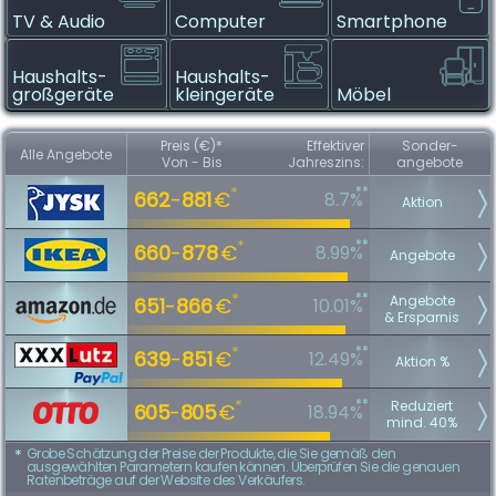
TV & Audio
Computer
Smartphone
Haushalts­
Haushalts­
großgeräte
kleingeräte
Möbel
Preis (€)*
Effektiver
Sonder­
Alle Angebote
Von - Bis
Jahreszins:
angebote
**
*
662
-
881
€
8.7%
Aktion
**
*
660
-
878
€
8.99%
Angebote
**
*
Angebote
651
-
866
€
10.01%
& Ersparnis
**
*
639
-
851
€
12.49%
Aktion %
**
*
Reduziert
605
-
805
€
18.94%
mind. 40%
Grobe Schätzung der Preise der Produkte, die Sie gemäß den
*
ausgewählten Parametern kaufen können. Überprüfen Sie die genauen
Ratenbeträge auf der Website des Verkäufers.