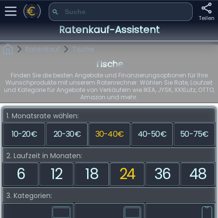
Teilen
Ratenkauf-Assistent
Ratenkauf
Tische
Tische
Finden Sie die besten Angebote und Finanzierungsoptionen für Ihre
Wunschprodukte mit unserem Ratenrechner. Wählen Sie Rate, Laufzeit
und Kategorie für Angebote von Verkäufern wie IKEA, JYSK, XXXLutz, OTTO,
Amazon und mehr.
1. Monatsrate wählen:
10-20€
20-30€
30-40€
40-50€
50-75€
2. Laufzeit in Monaten:
6
12
18
24
36
48
3. Kategorien: