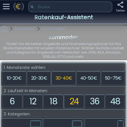
Teilen
Ratenkauf-Assistent
Ratenkauf
Kommoden
Kommoden
Finden Sie die besten Angebote und Finanzierungsoptionen für Ihre
Wunschprodukte mit unserem Ratenrechner. Wählen Sie Rate, Laufzeit
und Kategorie für Angebote von Verkäufern wie JYSK, IKEA, Amazon,
XXXLutz, OTTO und mehr.
1. Monatsrate wählen:
10-20€
20-30€
30-40€
40-50€
50-75€
2. Laufzeit in Monaten:
6
12
18
24
36
48
3. Kategorien: