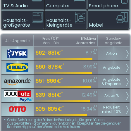
TV & Audio
Computer
Smartphone
Haushalts­
Haushalts­
großgeräte
kleingeräte
Möbel
Preis (€)*
Effektiver
Sonder­
Alle Angebote
Von - Bis
Jahreszins:
angebote
**
*
662
-
881
€
8.7%
Aktion
**
*
660
-
878
€
8.99%
Angebote
**
*
Angebote
651
-
866
€
10.01%
& Ersparnis
**
*
639
-
851
€
12.49%
Aktion %
**
*
Reduziert
605
-
805
€
18.94%
mind. 40%
Grobe Schätzung der Preise der Produkte, die Sie gemäß den
*
ausgewählten Parametern kaufen können. Überprüfen Sie die genauen
Ratenbeträge auf der Website des Verkäufers.